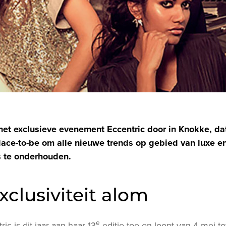
et exclusieve evenement Eccentric door in Knokke, dat 
lace-to-be om alle nieuwe trends op gebied van luxe e
s te onderhouden.
xclusiviteit alom
e
c is dit jaar aan haar 13
editie toe en loopt van 4 mei t