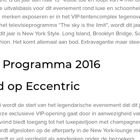
 uitvalsbasis voor dit evenement rond luxe en schoonhei
 merken exposeren er in het VIP-tentencomplex tegenove
et televisieprogramma “The sky is the limit”, wordt dit ja
it jaar is New York Style. Long Island, Brooklyn Bridge, S
shion. Het komt allemaal aan bod. Extravagantie maar steeds
c Programma 2016
d op Eccentric
ordt de start van het legendarische evenement dat dit j
eze exclusieve VIP-opening gaat door in aanwezigheid va
ond biedt toegang tot het luxepaviljoen met champagne
dt afgesloten op de afterparty in de New York-lounge me
rdt er vrij verdeeld als aandenken onder de bezoekers.