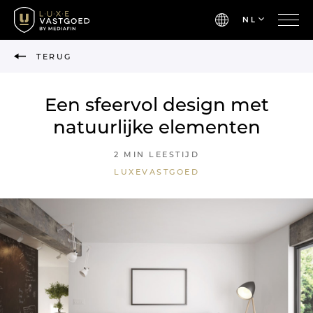
NL
TERUG
Een sfeervol design met
natuurlijke elementen
2 MIN LEESTIJD
LUXEVASTGOED