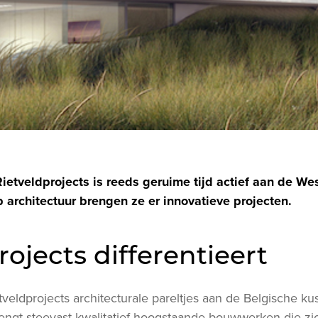
ietveldprojects is reeds geruime tijd actief aan de We
 architectuur brengen ze er innovatieve projecten.
rojects differentieert
eldprojects architecturale pareltjes aan de Belgische ku
rengt steevast kwalitatief hoogstaande bouwwerken die zi