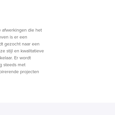
e afwerkingen die het
even is er een
rdt gezocht naar een
 stijl en kwalitatieve
elaar. Er wordt
og steeds met
pirerende projecten