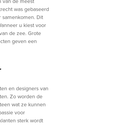
én van de meest
Utrecht was gebaseerd
eur samenkomen. Dit
Wanneer u kiest voor
 van de zee. Grote
jecten geven een
r
ten en designers van
ten. Zo worden de
eteen wat ze kunnen
assie voor
klanten sterk wordt