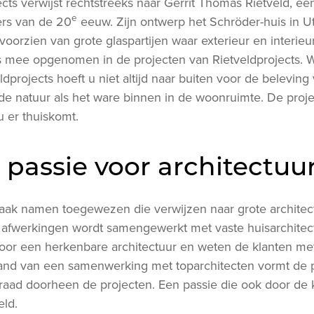
cts verwijst rechtstreeks naar Gerrit Thomas Rietveld, é
e
rs van de 20
eeuw. Zijn ontwerp het Schröder-huis in 
voorzien van grote glaspartijen waar exterieur en interi
is mee opgenomen in de projecten van Rietveldprojects. 
ldprojects hoeft u niet altijd naar buiten voor de beleving
de natuur als het ware binnen in de woonruimte. De pro
 er thuiskomt.
passie voor architectuu
vaak namen toegewezen die verwijzen naar grote architec
afwerkingen wordt samengewerkt met vaste huisarchitec
oor een herkenbare architectuur en weten de klanten m
and van een samenwerking met toparchitecten vormt de p
draad doorheen de projecten. Een passie die ook door de 
ld.