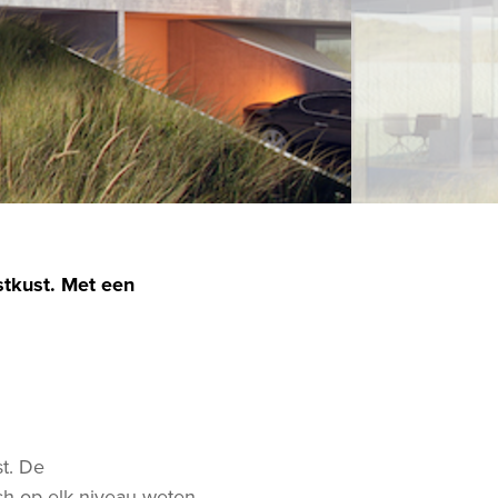
stkust. Met een
st. De
ch op elk niveau weten