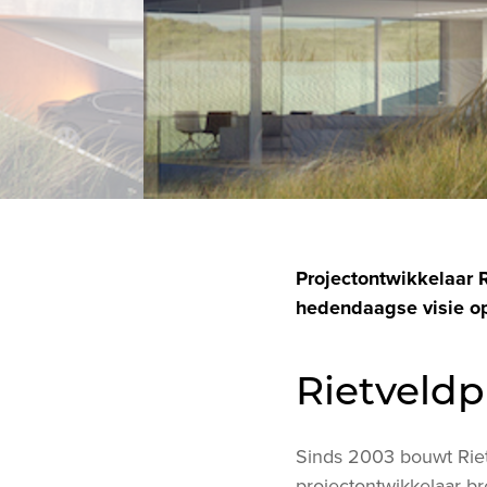
Projectontwikkelaar R
hedendaagse visie op
Rietveldp
Sinds 2003 bouwt Rietv
projectontwikkelaar b