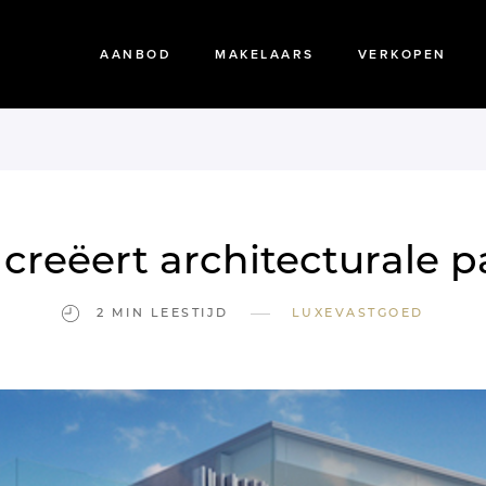
AANBOD
MAKELAARS
VERKOPEN
 creëert architecturale p
—
2 MIN LEESTIJD
LUXEVASTGOED