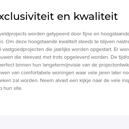
xclusiviteit en kwaliteit
etveldprojects worden getypeerd door fijne en hoogstaand
n. Om deze hoogstaande kwaliteit steeds te blijven nastr
l vastgoedprojecten die jaarlijks worden opgestart. Er wo
uwen die steevast met trots opgeleverd worden. De tijdloze
rfect binnen hun langetermijnvisie van de projectontwikk
uwen van comfortabele woningen waar vele jaren later n
ken zal worden. Neem alvast een kijkje naar de vele ins
 hun site.