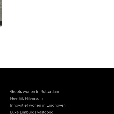
Groots wonen in Rotterdam
Heerlijk Hilversum
Innovatief wonen in Eindhoven
Luxe Limburgs vastgoed