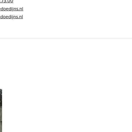
1.73.00
doedijns.nl
doedijns.nl