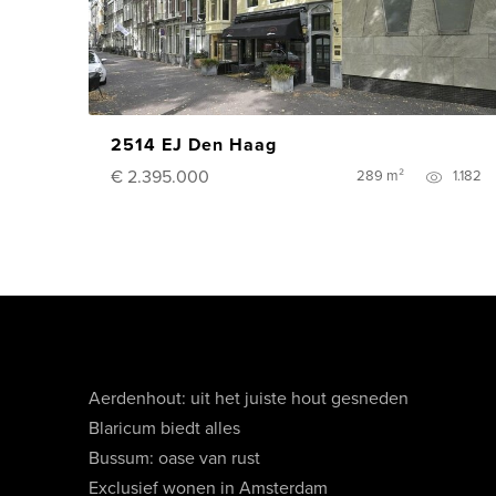
2514 EJ Den Haag
€ 2.395.000
289 m²
1.182
Aerdenhout: uit het juiste hout gesneden
Blaricum biedt alles
Bussum: oase van rust
Exclusief wonen in Amsterdam