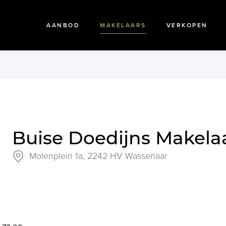
AANBOD
MAKELAARS
VERKOPEN
Buise Doedijns Makela
Molenplein 1a,
2242 HV Wassenaar