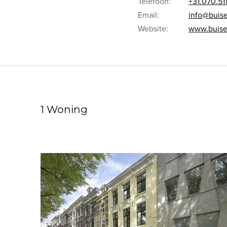
Telefoon:
+31.070.51
Email:
info@buise
Website:
www.buise
1 Woning