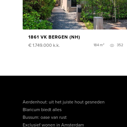
1861 VK BERGEN (NH)
€ 1.749.000
k.k.
184 m²
352
Aerdenhout: uit het juiste hout gesneden
Blaricum biedt alles
Bussum: oase van rust
Exclusief wonen in Amsterdam