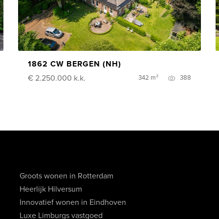
1862 CW BERGEN (NH)
€ 2.250.000
k.k.
342 m²
388
Groots wonen in Rotterdam
Heerlijk Hilversum
Innovatief wonen in Eindhoven
Luxe Limburgs vastgoed