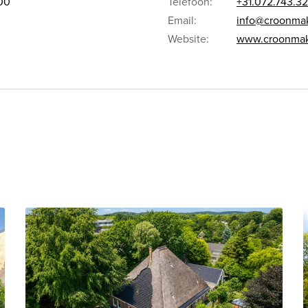
.00
Telefoon:
+31.072.743.32
Email:
info@croonmak
Website:
www.croonmake