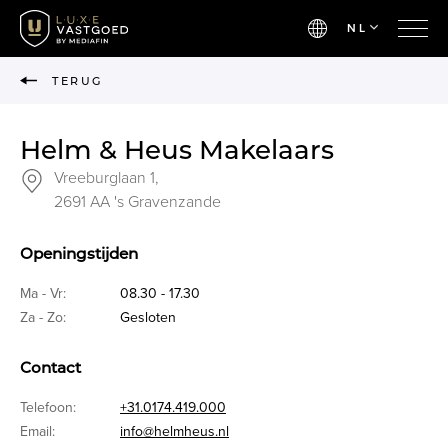
NL
TERUG
Helm & Heus Makelaars
Vreeburglaan 1,
2691 AA 's Gravenzande
Openingstijden
Ma - Vr:
08.30 - 17.30
Za - Zo:
Gesloten
Contact
Telefoon:
+31.0174.419.000
Email:
info@helmheus.nl