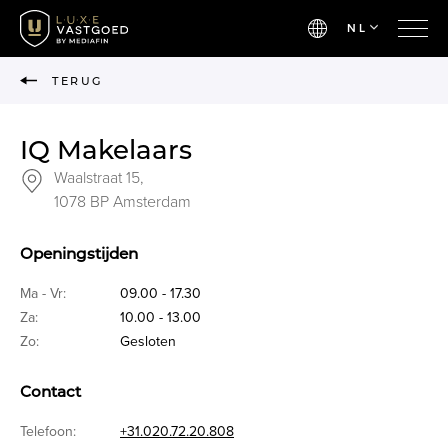
NL
TERUG
IQ Makelaars
Waalstraat 15,
1078 BP Amsterdam
Openingstijden
Ma - Vr:
09.00 - 17.30
Za:
10.00 - 13.00
Zo:
Gesloten
Contact
Telefoon:
+31.020.72.20.808