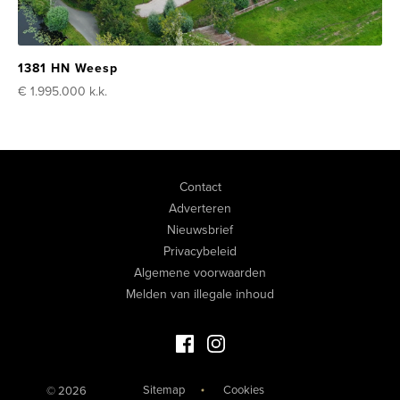
1381 HN Weesp
€ 1.995.000
k.k.
Contact
Adverteren
Nieuwsbrief
Privacybeleid
Algemene voorwaarden
Melden van illegale inhoud
Facebook Luxevastgoed
Instagram Luxevastgoed
Sitemap
Cookies
© 2026