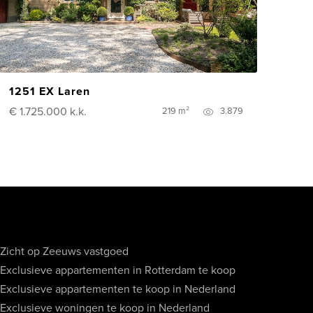
1251 EX Laren
€ 1.725.000
k.k.
219 m²
3.879
Zicht op Zeeuws vastgoed
Exclusieve appartementen in Rotterdam te koop
Exclusieve appartementen te koop in Nederland
Exclusieve woningen te koop in Nederland