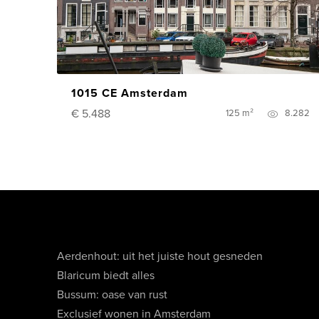
1015 CE Amsterdam
€ 5.488
125 m²
8.282
Aerdenhout: uit het juiste hout gesneden
Blaricum biedt alles
Bussum: oase van rust
Exclusief wonen in Amsterdam