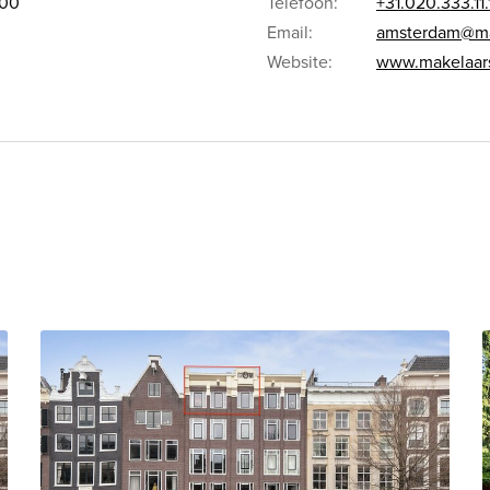
.00
Telefoon:
+31.020.333.11.
Email:
amsterdam@ma
Website:
www.makelaar