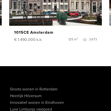
1015CE Amsterdam
€ 1.490.000
k.k.
125 m²
3.673
Groots wonen in Rotterdam
Heerlijk Hilversum
Innovatief wonen in Eindhoven
Luxe Limburgs vastgoed