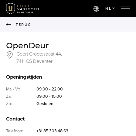
NL
TERUG
OpenDeur
Geert Grootestraat 44,
7411 GS Deventer
Openingstijden
Ma - Vr:
09.00 - 22.00
Za:
09.00 - 15.00
Zo:
Gesloten
Contact
Telefoon:
+31.85.303.48.63