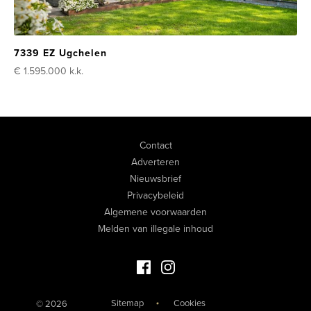
7339 EZ Ugchelen
€ 1.595.000
k.k.
Contact
Adverteren
Nieuwsbrief
Privacybeleid
Algemene voorwaarden
Melden van illegale inhoud
Facebook Luxevastgoed
Instagram Luxevastgoed
Sitemap
Cookies
© 2026