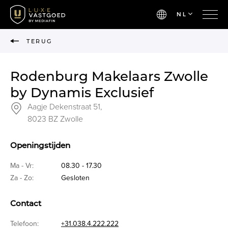
NL
TERUG
Rodenburg Makelaars Zwolle
by Dynamis Exclusief
Aagje Dekenstraat 51,
8023 BZ Zwolle
Openingstijden
Ma - Vr:
08.30 - 17.30
Za - Zo:
Gesloten
Contact
Telefoon:
+31.038.4.222.222