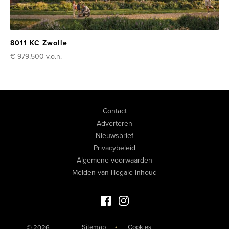
8011 KC Zwolle
€ 979.500
v.o.n.
Contact
Adverteren
Nieuwsbrief
Privacybeleid
Algemene voorwaarden
Melden van illegale inhoud
Facebook Luxevastgoed
Instagram Luxevastgoed
Sitemap
Cookies
© 2026