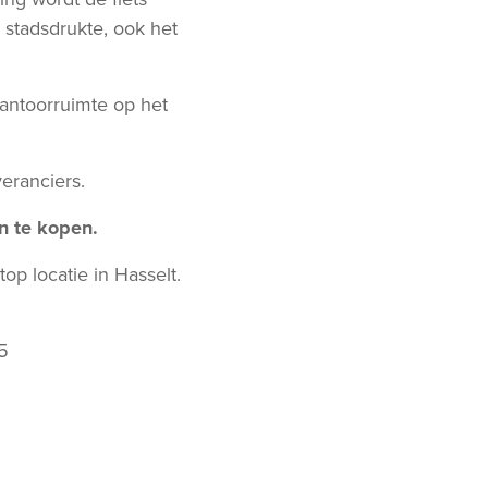
 stadsdrukte, ook het
kantoorruimte op het
eranciers.
n te kopen.
op locatie in Hasselt.
5