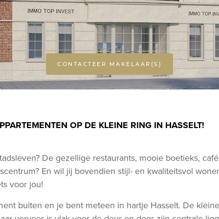
CONTACTEER MAKELAAR(S)
APPARTEMENTEN OP DE KLEINE RING IN HASSELT!
stadsleven? De gezellige restaurants, mooie boetieks, cafés
scentrum? En wil jij bovendien stijl- en kwaliteitsvol wone
ts voor jou!
ent buiten en je bent meteen in hartje Hasselt. De kleine 
ar vervoer is vlak voor de deur en door zijn centrale ligg