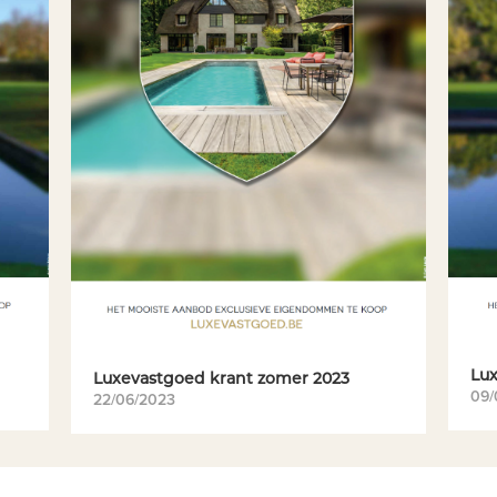
Lux
Luxevastgoed krant zomer 2023
09/
22/06/2023