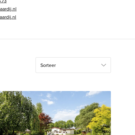
.73
ardij.nl
ardij.nl
Sorteer