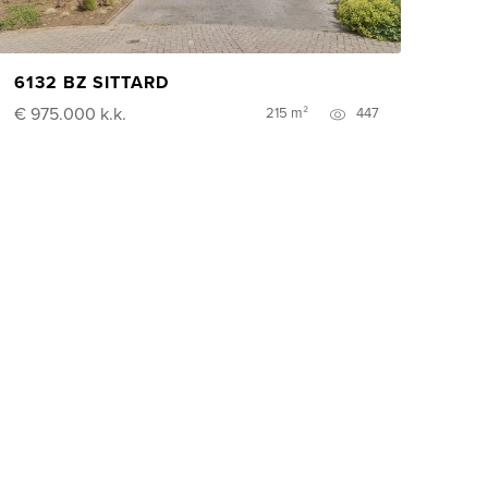
6132 BZ SITTARD
€ 975.000
k.k.
215 m²
447