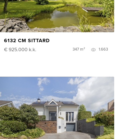
6132 CM SITTARD
€ 925.000
k.k.
347 m²
1.663