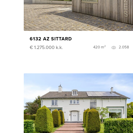
6132 AZ SITTARD
€ 1.275.000
k.k.
420 m²
2.058