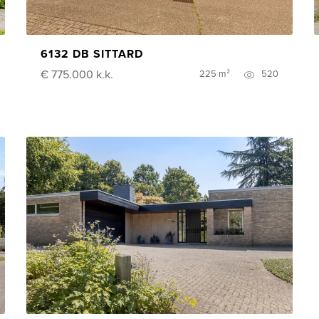
6132 DB SITTARD
€ 775.000
k.k.
225 m²
520