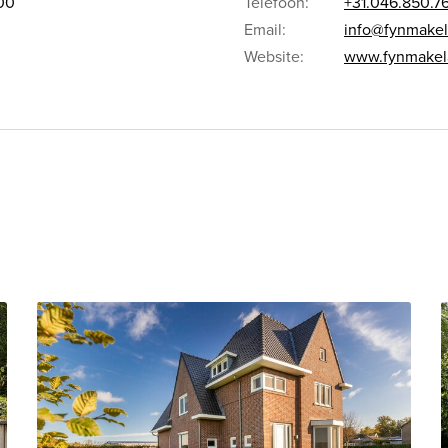
.00
Telefoon:
+31.046.850.76
Email:
info@fynmakela
Website:
www.fynmakela