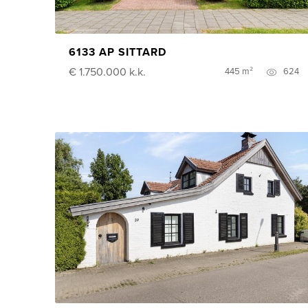
6133 AP SITTARD
€ 1.750.000
k.k.
445 m²
624