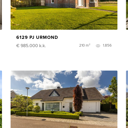
6129 PJ URMOND
€ 985.000
k.k.
210 m²
1.856