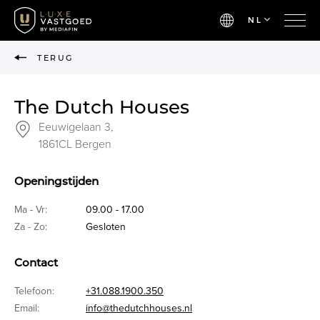
NL
TERUG
The Dutch Houses
Eeuwigelaan 3,
1861CL Bergen
Openingstijden
Ma - Vr:
09.00 - 17.00
Za - Zo:
Gesloten
Contact
Telefoon:
+31.088.1900.350
Email:
info@thedutchhouses.nl