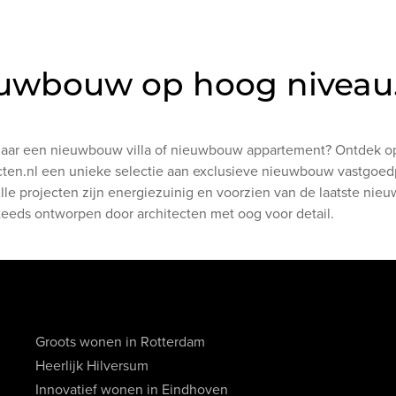
uwbouw op hoog niveau
aar een nieuwbouw villa of nieuwbouw appartement? Ontdek o
cten.nl een unieke selectie aan exclusieve nieuwbouw vastgoed
lle projecten zijn energiezuinig en voorzien van de laatste nie
Steeds ontworpen door architecten met oog voor detail.
Groots wonen in Rotterdam
Heerlijk Hilversum
Innovatief wonen in Eindhoven