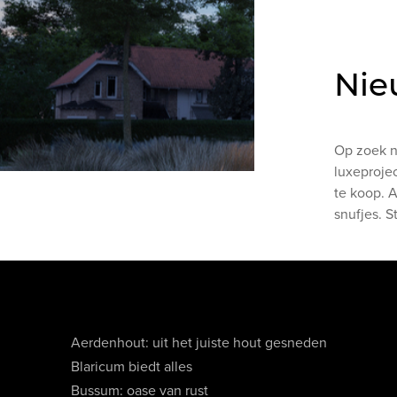
Nie
Op zoek n
luxeproje
te koop. A
snufjes. 
Aerdenhout: uit het juiste hout gesneden
Blaricum biedt alles
Bussum: oase van rust