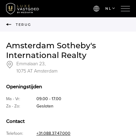
NL
TERUG
Amsterdam Sotheby's
International Realty
Emmalaan 23,
1075 AT Amsterdam
Openingstijden
Ma - Vr:
09.00 - 17.00
Za - Zo:
Gesloten
Contact
Telefoon:
+31.088.37.47.000