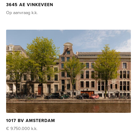
3645 AE VINKEVEEN
Op aanvraag
k.k.
1017 BV AMSTERDAM
€ 9.750.000
k.k.