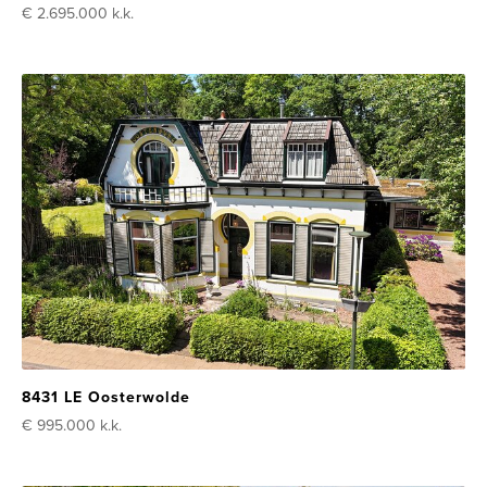
€ 2.695.000
k.k.
8431 LE Oosterwolde
€ 995.000
k.k.