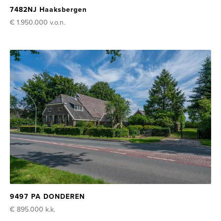
7482NJ Haaksbergen
€ 1.950.000
v.o.n.
9497 PA DONDEREN
€ 895.000
k.k.