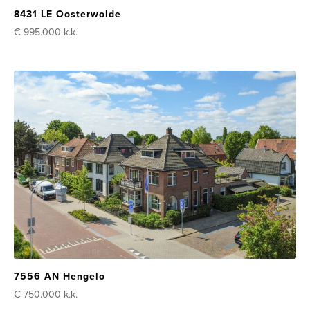
8431 LE Oosterwolde
€ 995.000
k.k.
7556 AN Hengelo
€ 750.000
k.k.