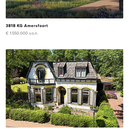
3818 KG Amersfoort
€ 1.550.000
v.o.n.