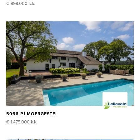
€ 998.000
k.k.
5066 PJ MOERGESTEL
€ 1.475.000
k.k.