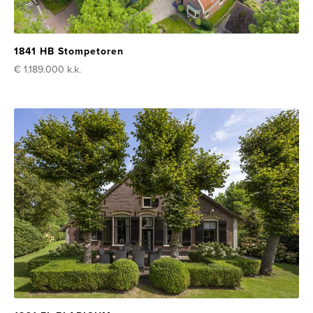
1841 HB Stompetoren
€ 1.189.000
k.k.