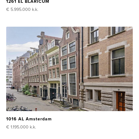
1261 EL BLARICUM
€ 5.995.000
k.k.
1016 AL Amsterdam
€ 1.195.000
k.k.