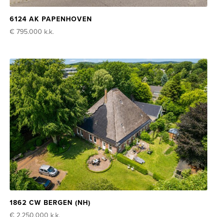
6124 AK PAPENHOVEN
€ 795.000
k.k.
1862 CW BERGEN (NH)
€ 2.250.000
k.k.